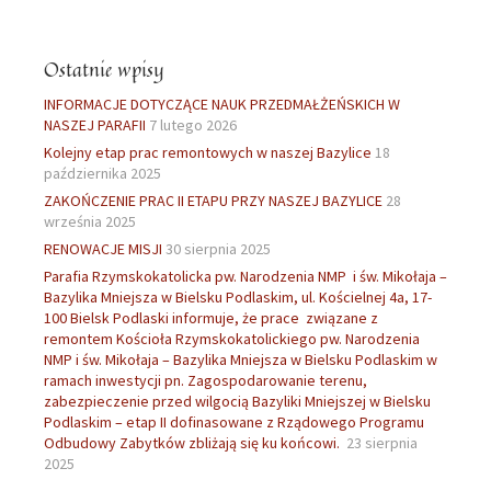
Ostatnie wpisy
INFORMACJE DOTYCZĄCE NAUK PRZEDMAŁŻEŃSKICH W
NASZEJ PARAFII
7 lutego 2026
Kolejny etap prac remontowych w naszej Bazylice
18
października 2025
ZAKOŃCZENIE PRAC II ETAPU PRZY NASZEJ BAZYLICE
28
września 2025
RENOWACJE MISJI
30 sierpnia 2025
Parafia Rzymskokatolicka pw. Narodzenia NMP i św. Mikołaja –
Bazylika Mniejsza w Bielsku Podlaskim, ul. Kościelnej 4a, 17-
100 Bielsk Podlaski informuje, że prace związane z
remontem Kościoła Rzymskokatolickiego pw. Narodzenia
NMP i św. Mikołaja – Bazylika Mniejsza w Bielsku Podlaskim w
ramach inwestycji pn. Zagospodarowanie terenu,
zabezpieczenie przed wilgocią Bazyliki Mniejszej w Bielsku
Podlaskim – etap II dofinasowane z Rządowego Programu
Odbudowy Zabytków zbliżają się ku końcowi.
23 sierpnia
2025