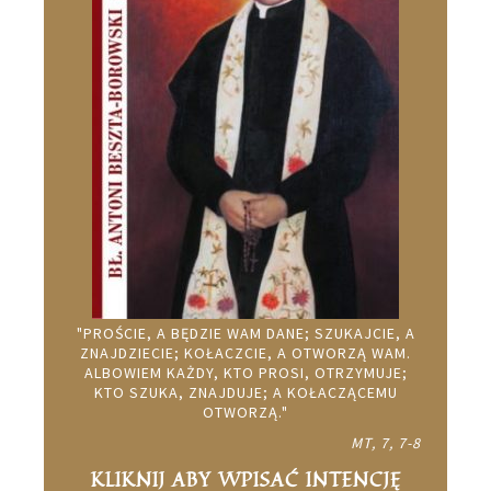
"PROŚCIE, A BĘDZIE WAM DANE; SZUKAJCIE, A
ZNAJDZIECIE; KOŁACZCIE, A OTWORZĄ WAM.
ALBOWIEM KAŻDY, KTO PROSI, OTRZYMUJE;
KTO SZUKA, ZNAJDUJE; A KOŁACZĄCEMU
OTWORZĄ."
MT, 7, 7-8
KLIKNIJ ABY WPISAĆ INTENCJĘ